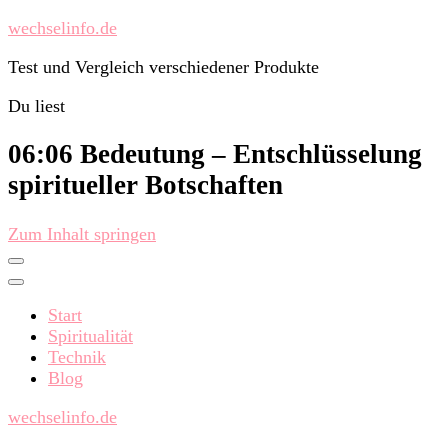
wechselinfo.de
Test und Vergleich verschiedener Produkte
Du liest
06:06 Bedeutung – Entschlüsselung
spiritueller Botschaften
Zum Inhalt springen
Start
Spiritualität
Technik
Blog
wechselinfo.de